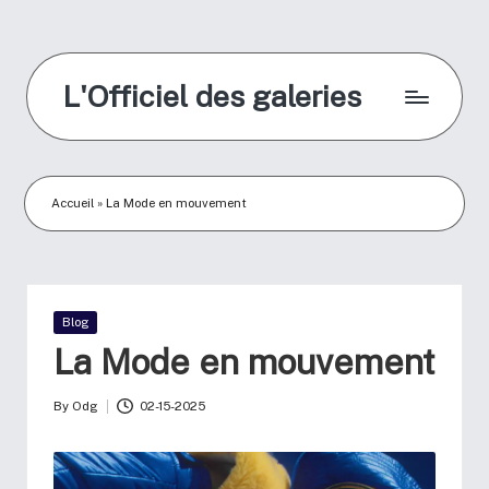
L'Officiel des galeries
Accueil
»
La Mode en mouvement
Blog
La Mode en mouvement
By
Odg
02-15-2025