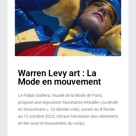
Warren Levy art : La
Mode en mouvement
Le Palais Galliera, musée de la Mode de Paris,
propose une exposition fascinante intitulée
«
La Mode
en mouvement
»
. Ce dernier volet, ouvert du 8 février
au 12 octobre 2025, retrace l’évolution des vêtements
en lien avec le mouvement du corps.