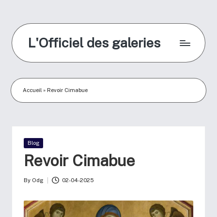
L'Officiel des galeries
Accueil
»
Revoir Cimabue
Blog
Revoir Cimabue
By
Odg
02-04-2025